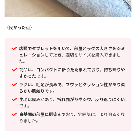
〈
良かった点
〉
店頭でタブレットを用いて、部屋とラグの大きさをシミ
ュレーション
して頂き、適切なサイズを購入できまし
た。
商品は、
コンパクトに折りたたまれており、持ち帰りや
すかった
です。
ラグは、
毛足が長めで、フワッとクッション性があり柔
らかい肌触り
です。
生地は厚みがあり、
折れ曲がりやシワ、反り返りにくい
です。
白基調の部屋に馴染んで
おり、雰囲気は、より明るくな
りました。