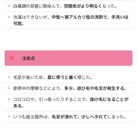
白基調の部屋に馴染んで、
雰囲気がより明るく
なった。
洗濯はできないが、
中性〜弱アルカリ性の洗剤で、手洗いは
可能
。
注意点
毛足が長いため、
夏に使うと暑く
感じた。
使用中の摩擦などにより、
多少、遊び毛や毛玉が発生する
。
コロコロや、引っ張ったりすることで、
抜け毛になることが
ある
。
いつも座る箇所は、
毛足が潰れて、少しヘタれて
しまった。